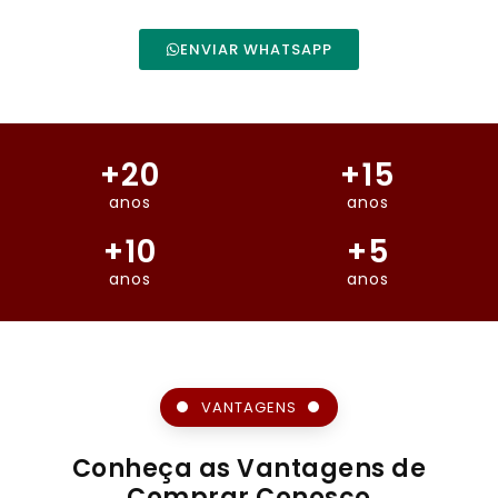
ENVIAR WHATSAPP
+
20
+
15
anos
anos
+
10
+
5
anos
anos
VANTAGENS
Conheça as Vantagens de
Comprar Conosco